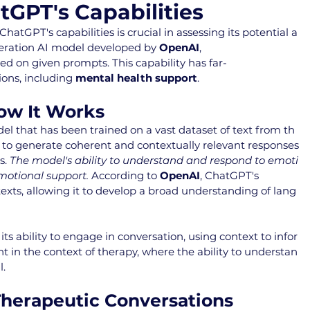
GPT's Capabilities
hatGPT's capabilities is crucial in assessing its potential a
eration AI model developed by 
OpenAI
, 
d on given prompts. This capability has far-
ions, including 
mental health support
.
ow It Works
del that has been trained on a vast dataset of text from th
T to generate coherent and contextually relevant responses
. 
The model's ability to understand and respond to emoti
emotional support.
 According to 
OpenAI
, ChatGPT's 
texts, allowing it to develop a broad understanding of lang
its ability to engage in conversation, using context to infor
ant in the context of therapy, where the ability to understan
l.
Therapeutic Conversations