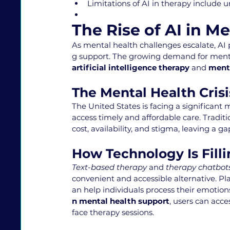
Limitations of AI in therapy includ
The Rise of AI in M
As mental health challenges escalate, AI 
g support. The growing demand for mental 
artificial intelligence therapy
 and 
ment
The Mental Health Cris
The United States is facing a significant 
access timely and affordable care. Traditi
cost, availability, and stigma, leaving a g
How Technology Is Fill
Text-based therapy
 and 
therapy chatbot
convenient and accessible alternative. Pla
an help individuals process their emotions
n mental health support
, users can acce
face therapy sessions.