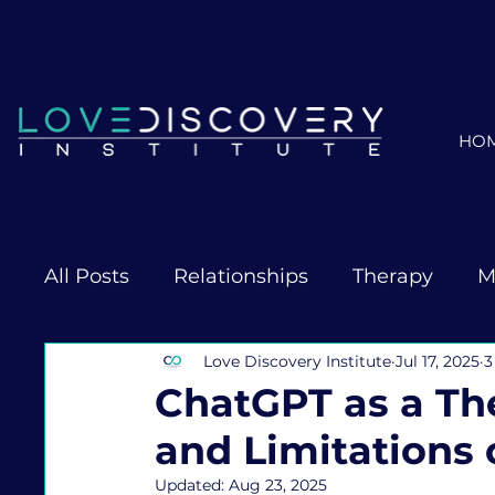
Miami, Coral Gables, Brickell & Mia
Beach ||
¡Se habla Español!
HO
All Posts
Relationships
Therapy
M
Love Discovery Institute
Jul 17, 2025
3
Professional Assessments
ChatGPT as a Ther
and Limitations 
Updated:
Aug 23, 2025