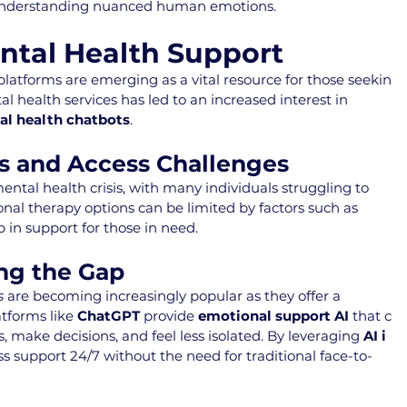
e understanding nuanced human emotions.
ental Health Support
platforms are emerging as a vital resource for those seekin
health services has led to an increased interest in 
al health chatbots
.
is and Access Challenges
mental health crisis, with many individuals struggling to 
onal therapy options can be limited by factors such as 
ap in support for those in need.
ing the Gap
s
 are becoming increasingly popular as they offer a 
tforms like 
ChatGPT
 provide 
emotional support AI
 that c
, make decisions, and feel less isolated. By leveraging 
AI i
ss support 24/7 without the need for traditional face-to-