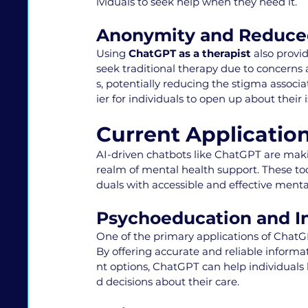
ividuals to seek help when they need it.
Anonymity and Reduce
Using 
ChatGPT as a therapist
 also provi
seek traditional therapy due to concern
s, potentially reducing the stigma assoc
ier for individuals to open up about their 
Current Applicatio
AI-driven chatbots like ChatGPT are makin
realm of mental health support. These tool
duals with accessible and effective menta
Psychoeducation and In
One of the primary applications of ChatGP
By offering accurate and reliable inform
nt options, ChatGPT can help individual
d decisions about their care.