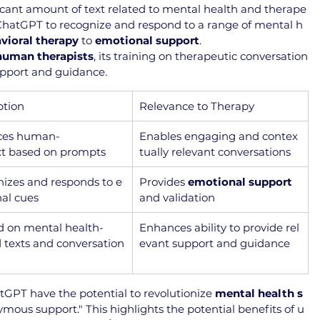
ficant amount of text related to mental health and therape
s ChatGPT to recognize and respond to a range of mental h
vioral therapy
 to 
emotional support
. 
human therapists
, its training on therapeutic conversation
support and guidance.
ption
Relevance to Therapy
ces human-
Enables engaging and contex
ext based on prompts
tually relevant conversations
izes and responds to e
Provides 
emotional support
al cues
and validation
d on mental health-
Enhances ability to provide rel
d texts and conversation
evant support and guidance
atGPT have the potential to revolutionize 
mental health s
mous support." This highlights the potential benefits of u