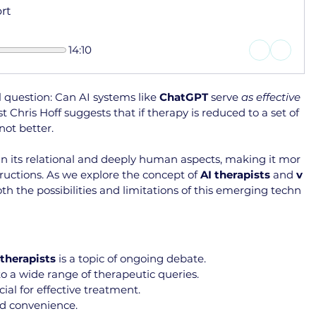
rt
14:10
 question: Can AI systems like 
ChatGPT
 serve 
as effective 
t Chris Hoff suggests that if therapy is reduced to a set of 
 not better.
 in its relational and deeply human aspects, making it mor
tructions. As we explore the concept of 
AI therapists
 and 
v
 both the possibilities and limitations of this emerging techn
therapists
 is a topic of ongoing debate.
o a wide range of therapeutic queries.
al for effective treatment.
and convenience.