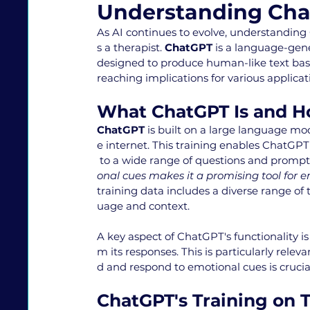
Understanding Chat
As AI continues to evolve, understanding C
s a therapist. 
ChatGPT
 is a language-gen
designed to produce human-like text base
reaching implications for various applicat
What ChatGPT Is and H
ChatGPT
 is built on a large language mo
e internet. This training enables ChatGP
 to a wide range of questions and prompts
onal cues makes it a promising tool for 
training data includes a diverse range of 
uage and context.
A key aspect of ChatGPT's functionality is 
m its responses. This is particularly relev
d and respond to emotional cues is crucia
ChatGPT's Training on 