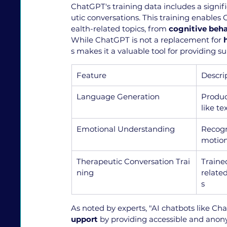
ChatGPT's training data includes a signi
utic conversations. This training enable
ealth-related topics, from 
cognitive beha
While ChatGPT is not a replacement for 
s makes it a valuable tool for providing 
Feature
Descri
Language Generation
Produ
like t
Emotional Understanding
Recogn
motion
Therapeutic Conversation Trai
Traine
ning
relate
s
As noted by experts, "AI chatbots like Ch
upport
 by providing accessible and anony