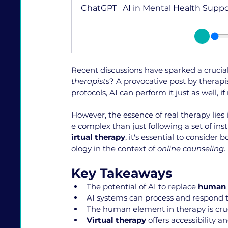
ChatGPT_ AI in Mental Health Suppo
Recent discussions have sparked a crucial
therapists
? A provocative post by therapis
protocols, AI can perform it just as well, if
However, the essence of real therapy lies
e complex than just following a set of ins
irtual therapy
, it's essential to consider
ology in the context of 
online counseling
.
Key Takeaways
The potential of AI to replace 
human 
AI systems can process and respond t
The human element in therapy is cruci
Virtual therapy
 offers accessibility 