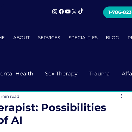
mi
1-786-82
ME
ABOUT
SERVICES
SPECIALTIES
BLOG
R
ental Health
Sex Therapy
Trauma
Aff
 min read
apist: Possibilities
of AI