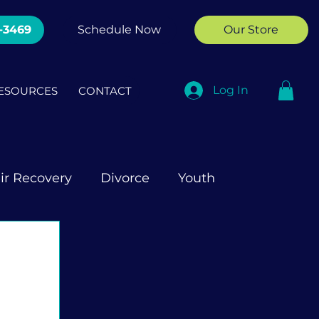
3-3469
Schedule Now
Our Store
Log In
ESOURCES
CONTACT
air Recovery
Divorce
Youth